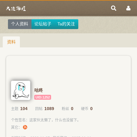
个人资料
论坛帖子
Ta的关注
资料
咕咚
UID:1252
104
1089
0
0
主题
回帖
粉丝
硬币
个性签名：这家伙太懒了，什么也没留下。
其它：