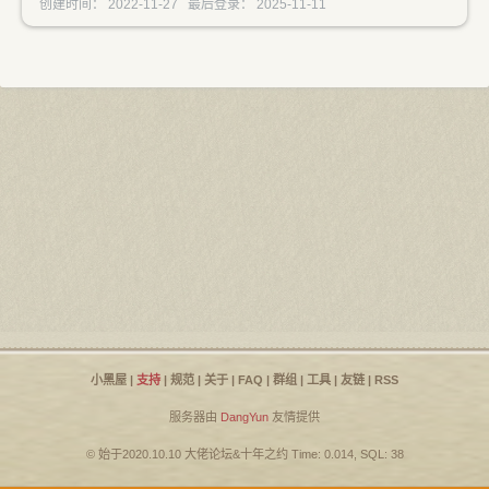
创建时间： 2022-11-27 最后登录： 2025-11-11
小黑屋
|
支持
|
规范
|
关于
|
FAQ
|
群组
|
工具
|
友链
|
RSS
服务器由
DangYun
友情提供
© 始于2020.10.10
大佬论坛
&
十年之约
Time: 0.014, SQL: 38