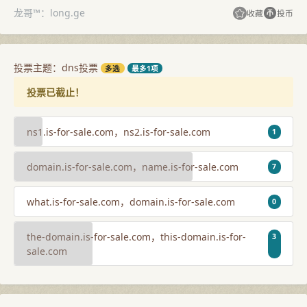
龙哥™：long.ge
收藏
投币
投票主题：dns投票
多选
最多1项
投票已截止！
ns1.is-for-sale.com，ns2.is-for-sale.com
1
domain.is-for-sale.com，name.is-for-sale.com
7
what.is-for-sale.com，domain.is-for-sale.com
0
the-domain.is-for-sale.com，this-domain.is-for-
3
sale.com