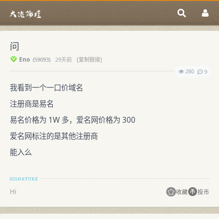
问
Eno
(
59093)
29天前
[复制链接]
280
9
我看到一个一口价域名
注册商是易名
易名价格为 1W 多，爱名网价格为 300
爱名网标注的是其他注册商
能入么
Hi
收藏
投币