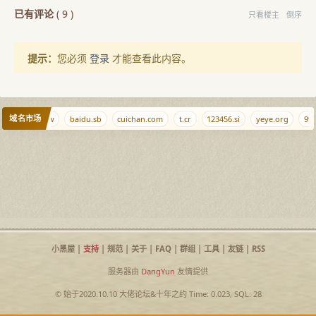
已有评论
(
9
)
只看楼主
倒序
提示：
您必须
登录
才能查看此内容。
域名市场
www.org.tw
baidu.sb
cuichan.com
t.cr
123456.si
yeye.org
999
小黑屋
|
支持
|
规范
|
关于
|
FAQ
|
群组
|
工具
|
友链
|
RSS
服务器由
DangYun
友情提供
© 始于2020.10.10
大佬论坛
&
十年之约
Time: 0.023, SQL: 28