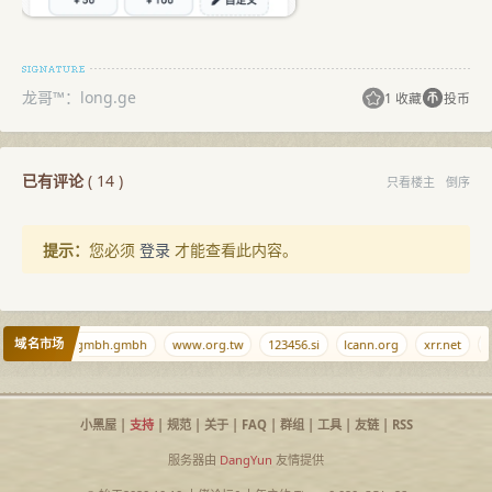
龙哥™：long.ge
1 收藏
投币
已有评论
(
14
)
只看楼主
倒序
提示：
您必须
登录
才能查看此内容。
域名市场
w.cr
gmbh.gmbh
www.org.tw
123456.si
lcann.org
xrr.net
c
小黑屋
|
支持
|
规范
|
关于
|
FAQ
|
群组
|
工具
|
友链
|
RSS
服务器由
DangYun
友情提供