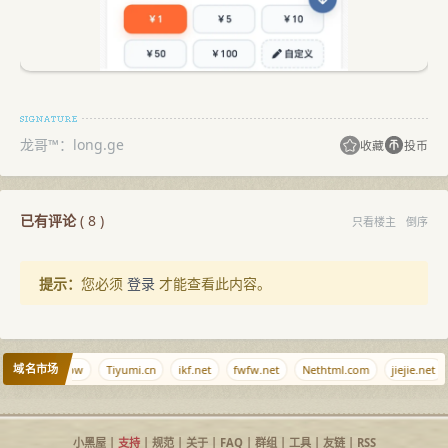
龙哥™：long.ge
收藏
投币
已有评论
(
8
)
只看楼主
倒序
提示：
您必须
登录
才能查看此内容。
域名市场
3.org
qu.pw
Tiyumi.cn
ikf.net
fwfw.net
Nethtml.com
jiejie.net
小黑屋
|
支持
|
规范
|
关于
|
FAQ
|
群组
|
工具
|
友链
|
RSS