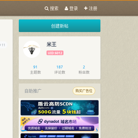
搜索
登录
注册
创建新帖
米王
11
UID:6012
91
187
2
主题数
评论数
粉丝数
自助推广
购买广告位