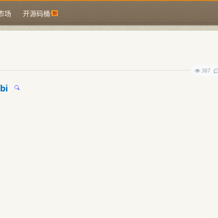
市场
开源码桶
387
.bi