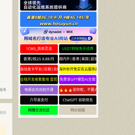
1CMS_简单灵活
USDT转账免手续费
香港2核2G 8.88/月
国内外|香港|美国|超便宜云服务器
自动发卡平台|巨稳|合规
海外秒开免实名云服务器
全栈开发者聚集地 雷若社区 leiruo.com
免费享GPT模型AI生图
投币
电报会员自助开通
🔥🔥🔥说你呢，不要点🔥🔥🔥
六号易支付
ChatGPT 自助快充
网赚交流社区
特价招租
倒序