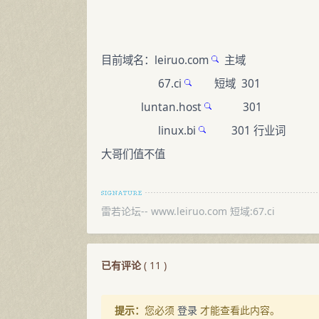
目前域名：
leiruo.com
主域
67.ci
短域 301
luntan.host
301
linux.bi
301 行业词
大哥们值不值
雷若论坛-- www.leiruo.com 短域:67.ci
已有评论
(
11
)
提示：
您必须
登录
才能查看此内容。