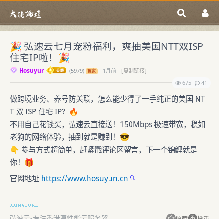
🎉 弘速云七月宠粉福利，爽抽美国NTT双ISP
住宅IP啦！🎉
Hosuyun
(
5979)
1月前
[复制链接]
商家
675
41
做跨境业务、养号防关联，怎么能少得了一手纯正的美国 NT
T 双 ISP 住宅 IP？🔥
不用自己花钱买，弘速云直接送！150Mbps 极速带宽，稳如
老狗的网络体验，抽到就是赚到！😎
👇 参与方式超简单，赶紧戳评论区留言，下一个锦鲤就是
你！🎁
官网地址
https://www.hosuyun.cn
弘速云-专注香港高性能云服务器
收藏
投币