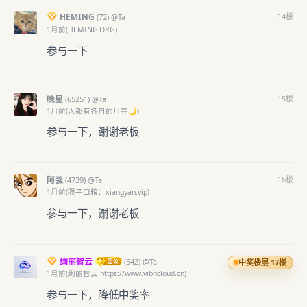
HEMING
14
楼
(
72)
@Ta
1月前
(HEMING.ORG)
参与一下
晚星
15
楼
(
65251)
@Ta
1月前
(人都有各自的月亮🌙)
参与一下，谢谢老板
阿强
16
楼
(
4739)
@Ta
1月前
(强子口粮：xiangyan.vip)
参与一下，谢谢老板
绚丽智云
(
542)
@Ta
中奖楼层 17楼
1月前
(绚丽智云 https://www.vibncloud.cn)
参与一下，降低中奖率