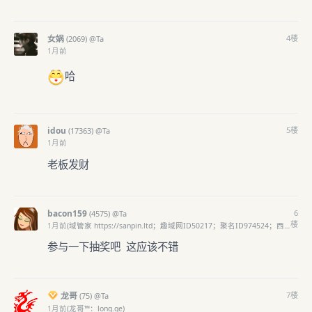
女娲
4
楼
(
2069)
@Ta
1月前
哈
idou
5
楼
(
17363)
@Ta
1月前
老板发财
bacon159
6
(
4575)
@Ta
楼
1月前
(域管家 https://sanpin.ltd；趣域网ID50217；聚名ID974524；西部数码用户名bacon159；Porkbun用户名 bacon159；阿里云ID1007073698102922)
参与一下抽奖吧 这应该不错
龙哥
7
楼
(
75)
@Ta
1月前
(龙哥™：long.ge)