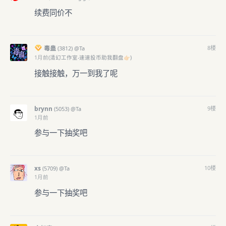
续费同价不
毒蛊
8
楼
(
3812)
@Ta
1月前
(清幻工作室-速速投币助我翻盘👉🏻)
接触接触，万一到我了呢
brynn
9
楼
(
5053)
@Ta
1月前
参与一下抽奖吧
xs
10
楼
(
5709)
@Ta
1月前
参与一下抽奖吧