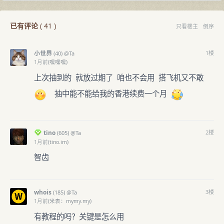
已有评论
(
41
)
只看楼主
倒序
小世界
1
楼
(
40)
@Ta
1月前
(嘿嘿嘿)
上次抽到的 就放过期了 咱也不会用 搭飞机又不敢
抽中能不能给我的香港续费一个月
tino
2
楼
(
605)
@Ta
1月前
(tino.im)
智齿
whois
3
楼
(
185)
@Ta
1月前
(米表：mymy.my)
有教程的吗？关键是怎么用