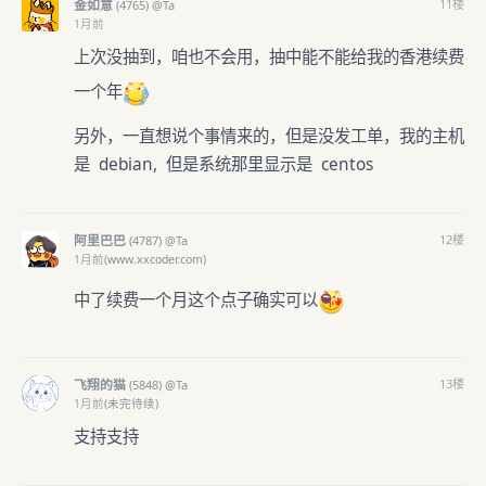
金如意
11
楼
(
4765)
@Ta
1月前
上次没抽到，咱也不会用，抽中能不能给我的香港续费
一个年
另外，一直想说个事情来的，但是没发工单，我的主机
是 debian, 但是系统那里显示是 centos
阿里巴巴
12
楼
(
4787)
@Ta
1月前
(www.xxcoder.com)
中了续费一个月这个点子确实可以
飞翔的猫
13
楼
(
5848)
@Ta
1月前
(未完待续)
支持支持