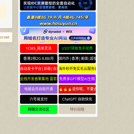
.net
qjqj.net
lhz.net
shabi.net
baidu.sb
vmdisk.com
tiaoq
1CMS_简单灵活
USDT转账免手续费
香港2核2G 8.88/月
国内外|香港|美国|超便宜云服务器
自动发卡平台|巨稳|合规
海外秒开免实名云服务器
全栈开发者聚集地 雷若社区 leiruo.com
免费享GPT模型AI生图
电报会员自助开通
🔥🔥🔥说你呢，不要点🔥🔥🔥
六号易支付
ChatGPT 自助快充
网赚交流社区
特价招租