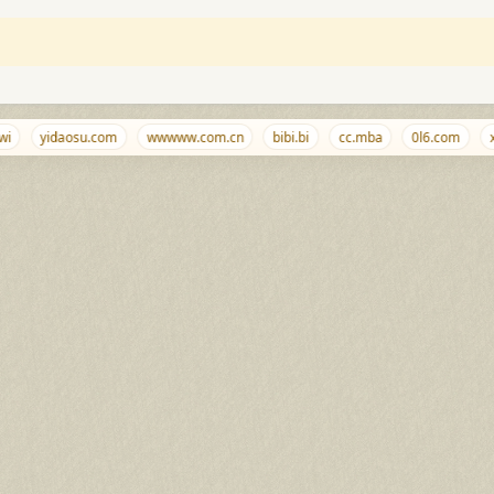
yidaosu.com
wwwww.com.cn
bibi.bi
cc.mba
0l6.com
xrr