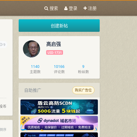
搜索
登录
注册
创建新帖
高启强
9
UID:1731
1140
10166
9
主题数
评论数
粉丝数
自助推广
购买广告位
投币
倒序