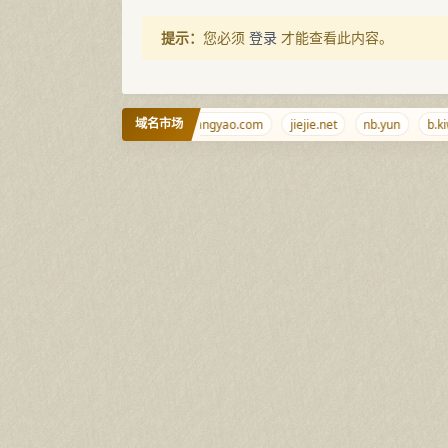
提示：
您必须
登录
才能查看此内容。
域名市场
ozhui.com
shaobi.com
xiangyao.com
jiejie.net
nb.yun
b.kiwi