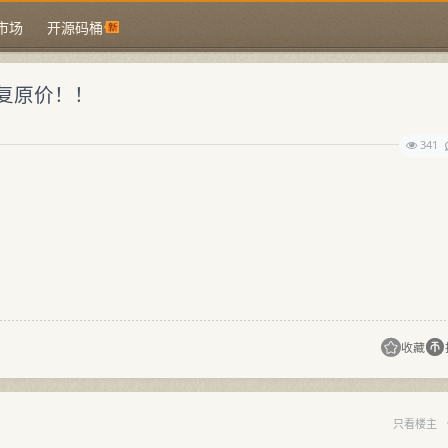
市场
开源码桶
复原价！！
341
收藏
只看楼主