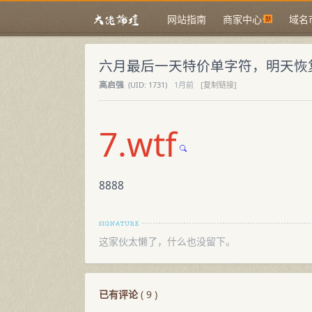
网站指南
商家中心
域名
六月最后一天特价单字符，明天恢
高启强
(
UID:
1731)
1月前
[复制链接]
7.wtf
8888
这家伙太懒了，什么也没留下。
已有评论
(
9
)