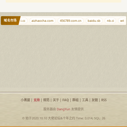
域名市场
p.com
niubi.cc
aizhaocha.com
456789.com.cn
baidu.sb
nb.ci
wt.la
小黑屋
|
支持
|
规范
|
关于
|
FAQ
|
群组
|
工具
|
友链
|
RSS
服务器由
DangYun
友情提供
© 始于2020.10.10
大佬论坛
&
十年之约
Time: 0.014, SQL: 26