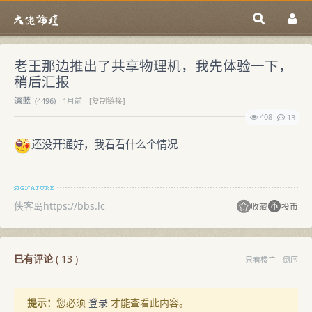
老王那边推出了共享物理机，我先体验一下，
稍后汇报
深蓝
(
4496)
1月前
[复制链接]
408
13
还没开通好，我看看什么个情况
侠客岛https://bbs.lc
收藏
投币
已有评论
(
13
)
只看楼主
倒序
提示：
您必须
登录
才能查看此内容。