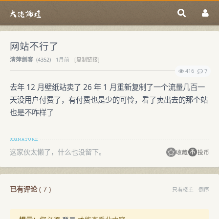
网站不行了
清萍剑客
(
4352)
1月前
[复制链接]
416
7
去年 12 月壁纸站卖了 26 年 1 月重新复制了一个流量几百一
天没用户付费了，有付费也是少的可怜，看了卖出去的那个站
也是不咋样了
这家伙太懒了，什么也没留下。
收藏
投币
已有评论
(
7
)
只看楼主
倒序