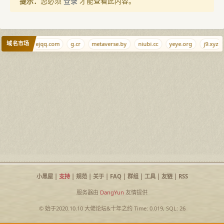
提示：
您必须
登录
才能查看此内容。
域名市场
iyuan.gay
ejqq.com
g.cr
metaverse.by
niubi.cc
yeye.org
j9.xyz
小黑屋
|
支持
|
规范
|
关于
|
FAQ
|
群组
|
工具
|
友链
|
RSS
服务器由
DangYun
友情提供
© 始于2020.10.10
大佬论坛
&
十年之约
Time: 0.019, SQL: 26