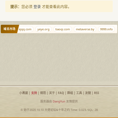
提示：
您必须
登录
才能查看此内容。
域名市场
gyao.com
ejqq.com
yeye.org
tiaoqi.com
metaverse.by
9999.info
小黑屋
|
支持
|
规范
|
关于
|
FAQ
|
群组
|
工具
|
友链
|
RSS
服务器由
DangYun
友情提供
© 始于2020.10.10
大佬论坛
&
十年之约
Time: 0.023, SQL: 28