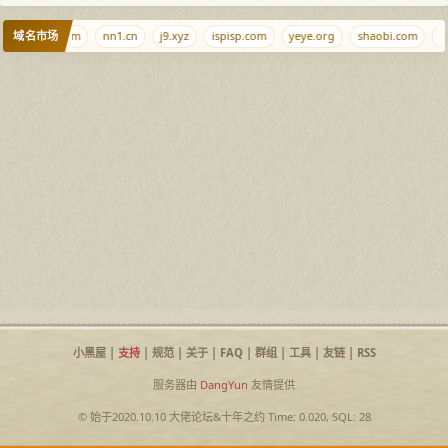
域名市场
35203.com
nn1.cn
j9.xyz
ispisp.com
yeye.org
shaobi.com
x
小黑屋
|
支持
|
规范
|
关于
|
FAQ
|
群组
|
工具
|
友链
|
RSS
服务器由
DangYun
友情提供
© 始于2020.10.10
大佬论坛
&
十年之约
Time: 0.020, SQL: 28