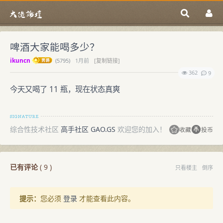
啤酒大家能喝多少？
ikuncn
(
5795)
1月前
[复制链接]
362
9
今天又喝了 11 瓶，现在状态真爽
综合性技术社区
高手社区 GAO.GS
欢迎您的加入！
收藏
投币
已有评论
(
9
)
只看楼主
倒序
提示：
您必须
登录
才能查看此内容。