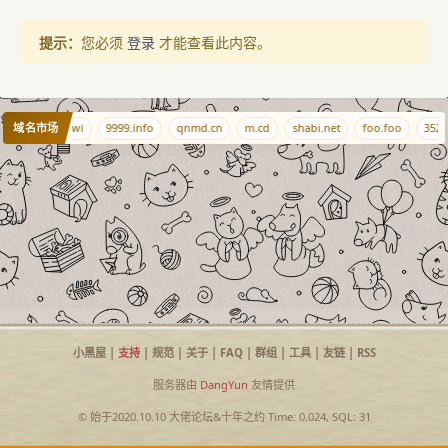
提示：
您必须
登录
才能查看此内容。
域名市场
347.cn
b.kiwi
9999.info
qnmd.cn
m.cd
shabi.net
foo.foo
3520
小黑屋
|
支持
|
规范
|
关于
|
FAQ
|
群组
|
工具
|
友链
|
RSS
服务器由
DangYun
友情提供
© 始于2020.10.10
大佬论坛
&
十年之约
Time: 0.024, SQL: 31