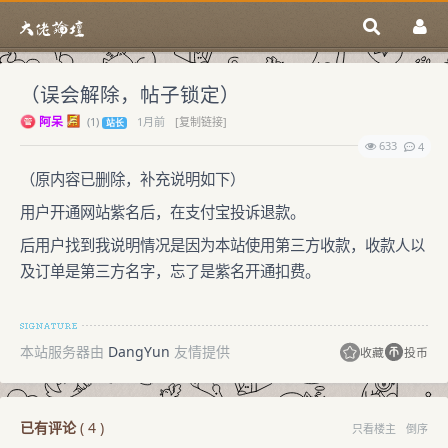
（误会解除，帖子锁定）
阿呆
(
1)
1月前
[复制链接]
站长
633
4
（原内容已删除，补充说明如下）
用户开通网站紫名后，在支付宝投诉退款。
后用户找到我说明情况是因为本站使用第三方收款，收款人以
及订单是第三方名字，忘了是紫名开通扣费。
本站服务器由
DangYun
友情提供
收藏
投币
已有评论
(
4
)
只看楼主
倒序