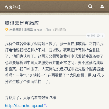
腾讯云是真膈应
米表搭建丨主机云
(
5785)
1月前
[复制链接]
609
15
我有个域名备案了但网站不做了，就一直在那放着。之前给我
打电话说我域名解析不对，要求改。我就把所有解析全删除
了，他们也认可了。这两天又频繁给我打电话发邮件说备案了
必须要解析到中国大陆服务器并能正常访问，要不然就给我取
消备案，我 TM 服了，人家网站没建好呢非要先租个服务器挂
着吗？一生气 19 块钱一年在西数租了个大陆虚机，用 AI 花 5
分钟生成了个页面给挂上了。
弄都弄了，大家给看看效果咋样
http://biancheng.cool