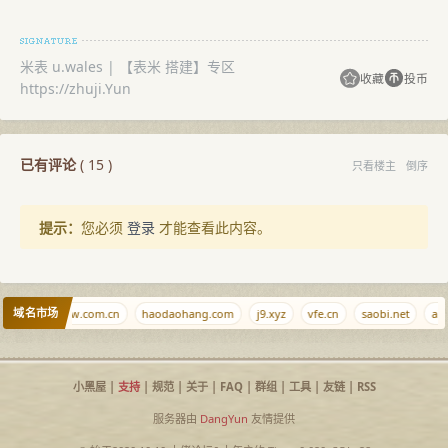
米表 u.wales | 【表米 搭建】专区
收藏
投币
https://zhuji.Yun
已有评论
(
15
)
只看楼主
倒序
提示：
您必须
登录
才能查看此内容。
域名市场
om
wwwww.com.cn
haodaohang.com
j9.xyz
vfe.cn
saobi.net
ais
小黑屋
|
支持
|
规范
|
关于
|
FAQ
|
群组
|
工具
|
友链
|
RSS
服务器由
DangYun
友情提供