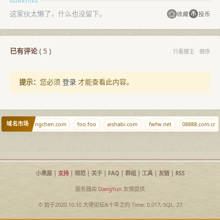
这家伙太懒了，什么也没留下。
收藏
投币
已有评论
(
5
)
只看楼主
倒序
提示：
您必须
登录
才能查看此内容。
域名市场
t
hanhaixingchen.com
foo.foo
aishabi.com
fwfw.net
08888.com.cn
小黑屋
|
支持
|
规范
|
关于
|
FAQ
|
群组
|
工具
|
友链
|
RSS
服务器由
DangYun
友情提供
© 始于2020.10.10
大佬论坛
&
十年之约
Time: 0.017, SQL: 27