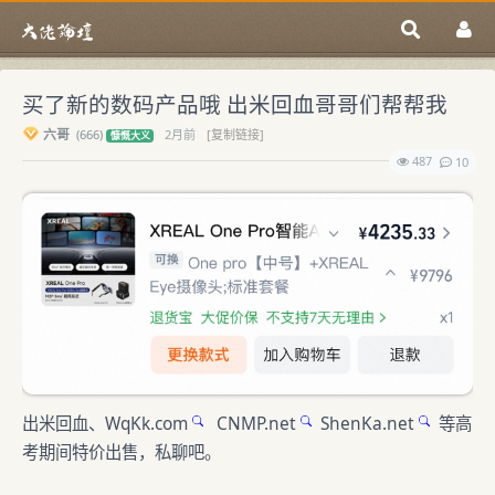
买了新的数码产品哦 出米回血哥哥们帮帮我
六哥
(
666)
2月前
[复制链接]
慷慨大义
487
10
出米回血、
WqKk.com
CNMP.net
ShenKa.net
等高
考期间特价出售，私聊吧。