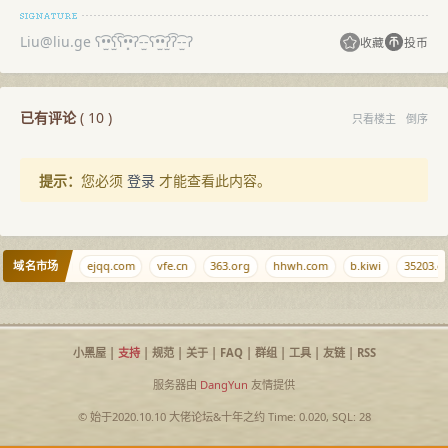
Liu@liu.ge
ʕ•̫͡•ʕ̫͡ʕ•͓͡•ʔ-̫͡-ʕ•̫͡•ʔ̫͡ʔ-̫͡-ʔ
收藏
投币
已有评论
(
10
)
只看楼主
倒序
提示：
您必须
登录
才能查看此内容。
域名市场
aohang.com
ejqq.com
vfe.cn
363.org
hhwh.com
b.kiwi
35203.c
小黑屋
|
支持
|
规范
|
关于
|
FAQ
|
群组
|
工具
|
友链
|
RSS
服务器由
DangYun
友情提供
© 始于2020.10.10
大佬论坛
&
十年之约
Time: 0.020, SQL: 28