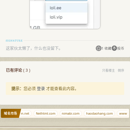
这家伙太懒了，什么也没留下。
1 收藏
投币
已有评论
(
3
)
只看楼主
倒序
提示：
您必须
登录
才能查看此内容。
域名市场
s.tl
haimen.net
Nethtml.com
nimabi.com
haodaohang.com
wwwww