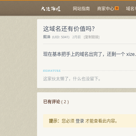
网站指南
商家中心
域名
这域名还有价值吗？
熙泽
(
UID:
5041)
2月前
[复制链接]
现在基本把手上的域名出完了，还剩一个
xize
这家伙太懒了，什么也没留下。
已有评论
(
2
)
提示：
您必须
登录
才能查看此内容。