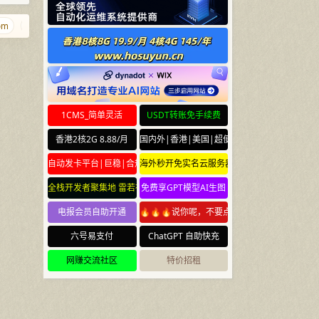
363.org
aishabi.com
diaozhui.com
foo.foo
caonidie.com
1CMS_简单灵活
USDT转账免手续费
香港2核2G 8.88/月
国内外|香港|美国|超便宜云服务器
自动发卡平台|巨稳|合规
海外秒开免实名云服务器
全栈开发者聚集地 雷若社区 leiruo.com
免费享GPT模型AI生图
电报会员自助开通
🔥🔥🔥说你呢，不要点🔥🔥🔥
六号易支付
ChatGPT 自助快充
网赚交流社区
特价招租