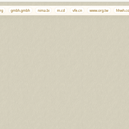
gmbh.gmbh
nima.bi
m.cd
vfe.cn
www.org.tw
hhwh.com