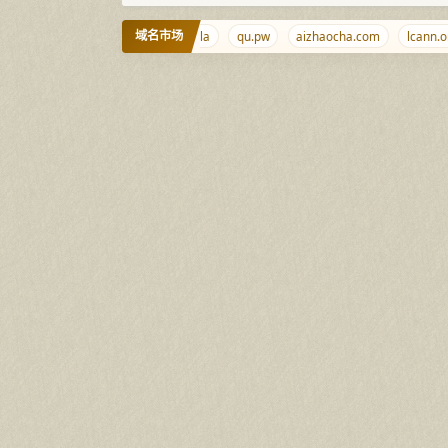
域名市场
xrr.net
tiaoqi.com
wt.la
qu.pw
aizhaocha.com
lcann.org