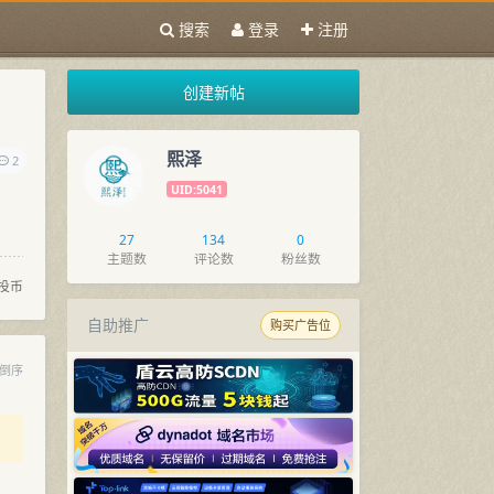
搜索
登录
注册
创建新帖
熙泽
2
UID:5041
27
134
0
主题数
评论数
粉丝数
投币
自助推广
购买广告位
倒序