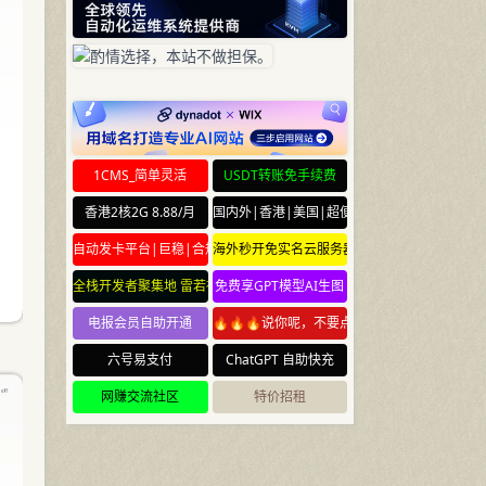
1CMS_简单灵活
USDT转账免手续费
香港2核2G 8.88/月
国内外|香港|美国|超便宜云服务器
自动发卡平台|巨稳|合规
海外秒开免实名云服务器
全栈开发者聚集地 雷若社区 leiruo.com
免费享GPT模型AI生图
电报会员自助开通
🔥🔥🔥说你呢，不要点🔥🔥🔥
六号易支付
ChatGPT 自助快充
网赚交流社区
特价招租