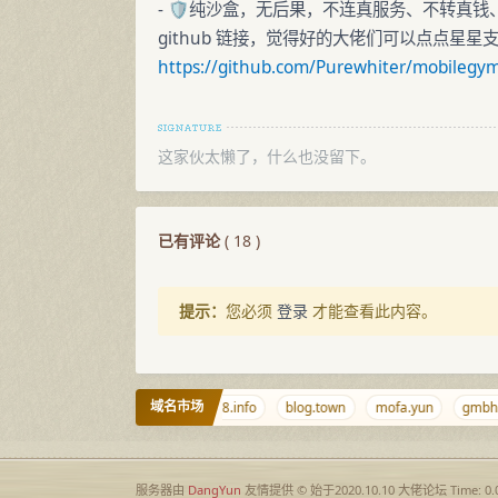
- 🛡️纯沙盒，无后果，不连真服务、不转真
github 链接，觉得好的大佬们可以点点星
https://github.com/Purewhiter/mobilegy
这家伙太懒了，什么也没留下。
已有评论
(
18
)
提示：
您必须
登录
才能查看此内容。
域名市场
r
baidu.sb
qq.md
878.info
blog.town
mofa.yun
gmbh.gm
服务器由
DangYun
友情提供 © 始于2020.10.10
大佬论坛
Time: 0.