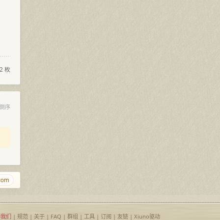
2 枚
倒序
ciyuan.gay
g.cr
ejqq.com
zpzz.com
123456.si
t.cr
ba
持我们
|
规范
|
关于
|
FAQ
|
群组
|
工具
|
订阅
|
友链
| Xiuno驱动