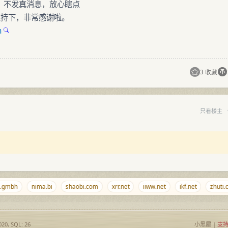
钱、不发真消息，放心瞎点
星支持下，非常感谢啦。
m
3 收藏
只看楼主
bh
nima.bi
shaobi.com
xrr.net
iiww.net
ikf.net
zhuti.com
020, SQL: 26
小黑屋
|
支