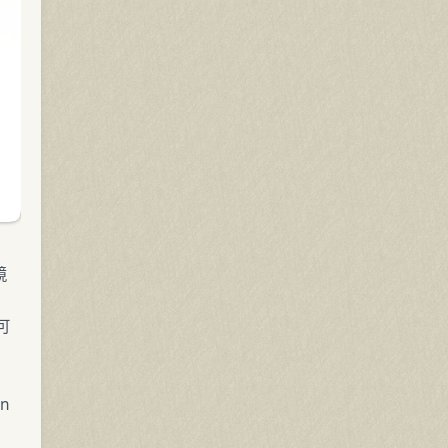
境
可
n