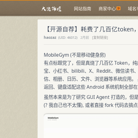
网站指南
商家中心
域名
【开源自荐】耗费了几百亿toke
haozaz
(
UID:
46012)
2月前
[复制链接]
MobileGym (不是移动健身房)
有点标题党了，但是真烧了几百亿 Token，纯前端 T
宝、小红书、bilibili、X、Reddit、微信读
信、相册、日历、文件、浏览器等系统应用。 桌面
返回、键盘适配这些 Android 系统机制全
虽然本来是为了研究 GUI Agent 打造的
(? 我自己也不太懂), 或者直接 fork 代码去