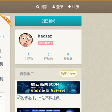
搜索
登录
注册
创建新帖
haozaz
18
UID:46012
付
1
5
0
短
主题数
评论数
粉丝数
手势
自助推广
购买广告位
制