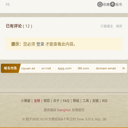
Hi
收藏
投币
已有评论
(
12
)
只看楼主
倒序
提示：
您必须
登录
才能查看此内容。
域名市场
89.com.cn
ciyuan.ee
xrr.net
ejqq.com
0l6.com
domain.email
lhz.
小黑屋
|
支持
|
规范
|
关于
|
FAQ
|
群组
|
工具
|
友链
|
RSS
服务器由
DangYun
友情提供
© 始于2020.10.10
大佬论坛
&
十年之约
Time: 0.012, SQL: 28