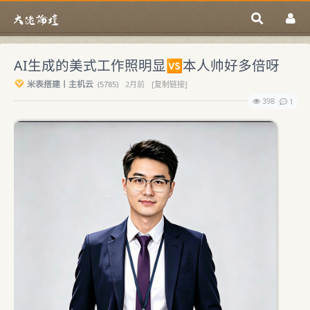
AI生成的美式工作照明显🆚本人帅好多倍呀
米表搭建丨主机云
(
5785)
2月前
[复制链接]
398
1