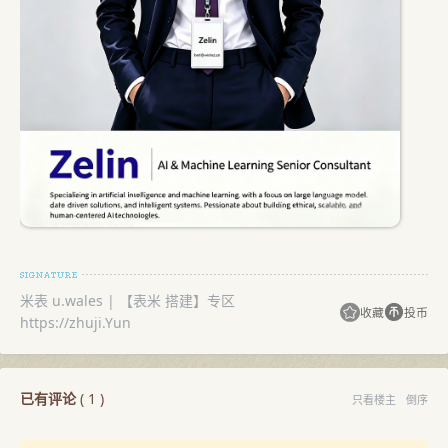
米表 u.wales | 【表米 搭建】专区
收藏
投币
https://zhuji.Yun
已有评论
(
1
)
只看楼主
倒序