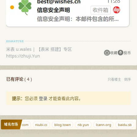
米表 u.wales | 【表米 搭建】专区
收藏
投币
https://zhuji.Yun
已有评论
(
4
)
只看楼主
倒序
提示：
您必须
登录
才能查看此内容。
域名市场
net
tiaoqi.com
niubi.cc
blog.town
nb.yun
lcann.org
baidu.sb