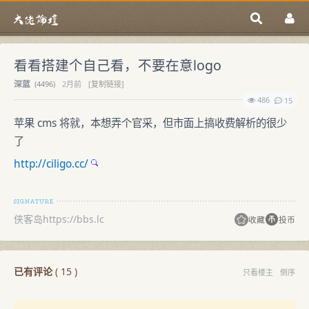
看看搭建个自己看，不要在意logo
深蓝
(
4496)
2月前
[复制链接]
486
15
苹果 cms 将就，本想弄个官采，但市面上搞收费解析的很少
了
http://ciligo.cc/
侠客岛https://bbs.lc
收藏
投币
已有评论
(
15
)
只看楼主
倒序