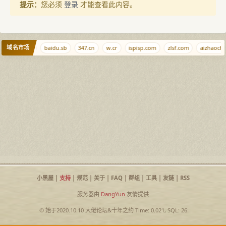
提示：
您必须
登录
才能查看此内容。
域名市场
bi
nn1.cn
baidu.sb
347.cn
w.cr
ispisp.com
zlsf.com
aizhaocha
小黑屋
|
支持
|
规范
|
关于
|
FAQ
|
群组
|
工具
|
友链
|
RSS
服务器由
DangYun
友情提供
© 始于2020.10.10
大佬论坛
&
十年之约
Time: 0.021, SQL: 26