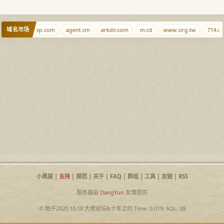
域名市场
g.cr
ispisp.com
agent.cm
arkdir.com
m.cd
www.org.tw
714.cn
小黑屋
|
支持
|
规范
|
关于
|
FAQ
|
群组
|
工具
|
友链
|
RSS
服务器由
DangYun
友情提供
© 始于2020.10.10
大佬论坛
&
十年之约
Time: 0.019, SQL: 28