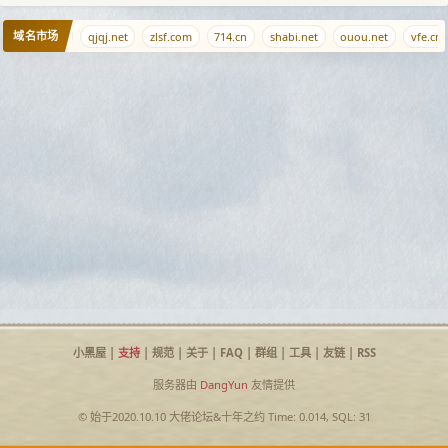
域名市场
zhuti.com
qjqj.net
zlsf.com
714.cn
shabi.net
ouou.net
vfe.cn
小黑屋
|
支持
|
规范
|
关于
|
FAQ
|
群组
|
工具
|
友链
|
RSS
服务器由
DangYun
友情提供
© 始于2020.10.10
大佬论坛
&
十年之约
Time: 0.014, SQL: 31