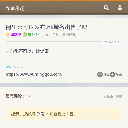
阿里云可以发布.hk域名出售了吗
域名狗
(
333)
2月前
[复制链接]
385
3
之前都不可以，耽误事
https://www.yuminggou.com/
收藏
投币
已有评论
(
3
)
只看楼主
倒序
提示：
您必须
登录
才能查看此内容。