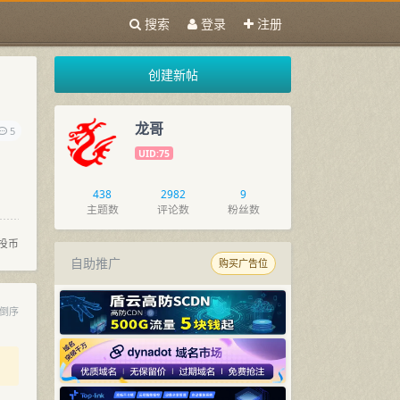
搜索
登录
注册
创建新帖
龙哥
5
UID:75
438
2982
9
主题数
评论数
粉丝数
投币
自助推广
购买广告位
倒序