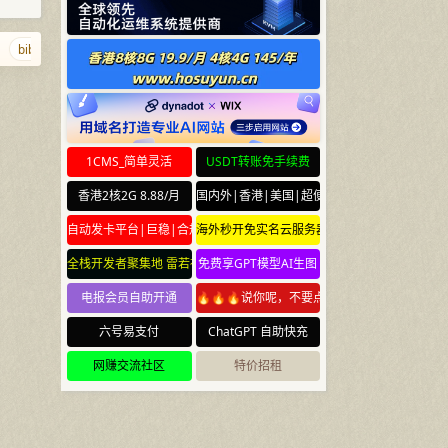
bibi.bi
35203.com
hanhaixingchen.com
zhuti.com
baidu.sb
1CMS_简单灵活
USDT转账免手续费
香港2核2G 8.88/月
国内外|香港|美国|超便宜云服务器
自动发卡平台|巨稳|合规
海外秒开免实名云服务器
全栈开发者聚集地 雷若社区 leiruo.com
免费享GPT模型AI生图
电报会员自助开通
🔥🔥🔥说你呢，不要点🔥🔥🔥
六号易支付
ChatGPT 自助快充
网赚交流社区
特价招租