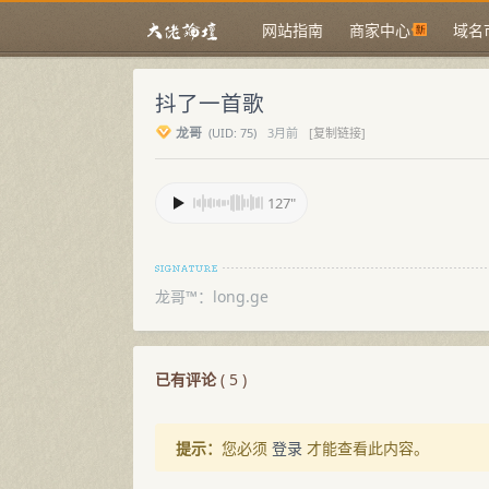
网站指南
商家中心
域名
抖了一首歌
龙哥
(
UID:
75)
3月前
[复制链接]
127"
龙哥™：long.ge
已有评论
(
5
)
提示：
您必须
登录
才能查看此内容。