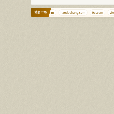
域名市场
QiJingChun.com
Nethtml.com
haodaohang.com
0ci.com
vfe.c