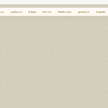
n
caoliu.cn
b.kiwi
nn1.cn
hhwh.com
qnmd.cn
5.wales