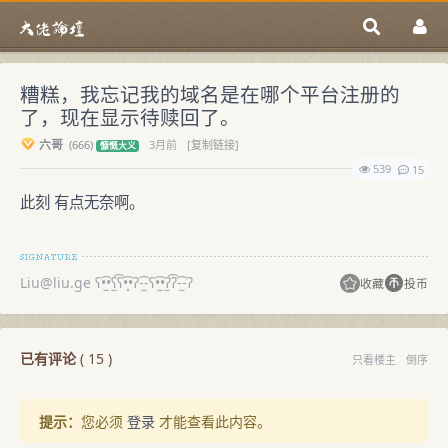
糟糕，我忘记我的域名是在哪个平台注册的
了，现在显示待赎回了。
六哥
(
666)
3月前
[复制链接]
慷慨大义
539
15
此刻 有点无奈啊。
Liu@liu.ge
ʕ•̫͡•ʕ̫͡ʕ•͓͡•ʔ-̫͡-ʕ•̫͡•ʔ̫͡ʔ-̫͡-ʔ
收藏
投币
已有评论
(
15
)
只看楼主
倒序
提示：
您必须
登录
才能查看此内容。