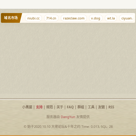
域名市场
caoliu.cn
niubi.cc
714.cn
razeclaw.com
v.dog
wt.la
ciyuan.ga
小黑屋
|
支持
|
规范
|
关于
|
FAQ
|
群组
|
工具
|
友链
|
RSS
服务器由
DangYun
友情提供
© 始于2020.10.10
大佬论坛
&
十年之约
Time: 0.013, SQL: 28