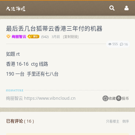
最后丢几台狐蒂云香港三年付的机器
绚丽智云
(
542)
3月前
[复制链接]
555
16
如题 rt
香港 16-16 ctg 线路
190 一台 手里还有七八台
绚丽智云 https://www.vibncloud.cn
收藏
投币
已有评论
(
16
)
只看楼主
倒序