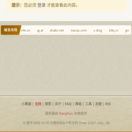
提示：
您必须
登录
才能查看此内容。
域名市场
whois.tl
vfe.cn
qj.al
shabi.net
tiaoqi.com
v.dog
blkj.cc
gmb
小黑屋
|
支持
|
规范
|
关于
|
FAQ
|
群组
|
工具
|
友链
|
RSS
服务器由
DangYun
友情提供
© 始于2020.10.10
大佬论坛
&
十年之约
Time: 0.021, SQL: 30