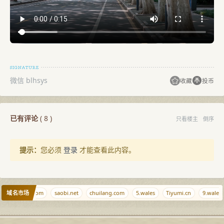
微信 blhsys
收藏
投币
已有评论
(
8
)
只看楼主
倒序
提示：
您必须
登录
才能查看此内容。
域名市场
razeclaw.com
saobi.net
chuilang.com
5.wales
Tiyumi.cn
9.wales