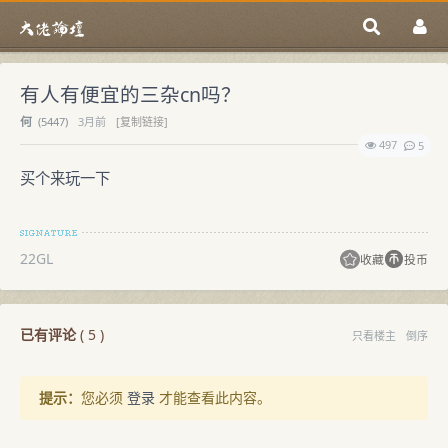
有人有便宜的三杂cn吗？
何
(
5447)
3月前
[复制链接]
497
5
买个来玩一下
22GL
收藏
投币
已有评论
(
5
)
只看楼主
倒序
提示：
您必须
登录
才能查看此内容。