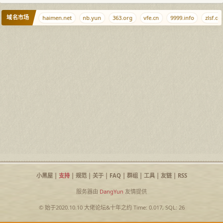
域名市场
t
347.cn
haimen.net
nb.yun
363.org
vfe.cn
9999.info
zlsf.co
小黑屋
|
支持
|
规范
|
关于
|
FAQ
|
群组
|
工具
|
友链
|
RSS
服务器由
DangYun
友情提供
© 始于2020.10.10
大佬论坛
&
十年之约
Time: 0.017, SQL: 26