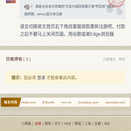
if
我是点击支付页面的“已支付返回查看订单”然后到飞船后一
直转圈，whois显示未注册
语言切换英文首页右下角找客服退款重新注册吧，付款
之后不要马上关闭页面，用谷歌或者Edge浏览器
已有评论
(
3
)
只看楼主
倒序
提示：
您必须
登录
才能查看此内容。
域名市场
jiba.com
arkdir.com
878.info
nn1.cn
chuilang.com
caonidie.com
小黑屋
|
支持
|
规范
|
关于
|
FAQ
|
群组
|
工具
|
友链
|
RSS