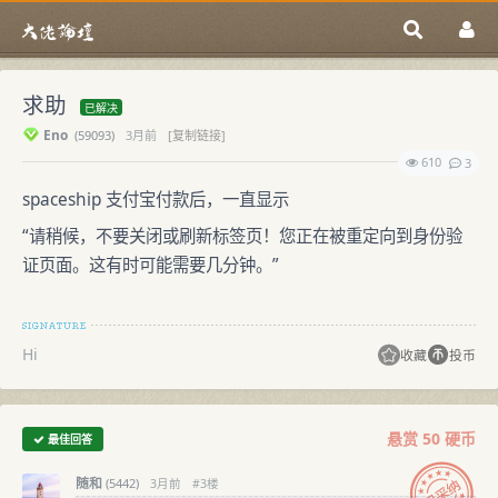
求助
已解决
Eno
(
59093)
3月前
[复制链接]
610
3
spaceship 支付宝付款后，一直显示
“请稍候，不要关闭或刷新标签页！您正在被重定向到身份验
证页面。这有时可能需要几分钟。”
Hi
收藏
投币
悬赏 50 硬币
最佳回答
随和
(
5442)
3月前
#3楼