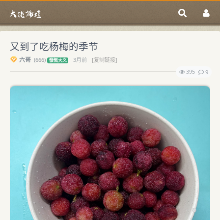
又到了吃杨梅的季节
六哥
(
666)
3月前
[复制链接]
慷慨大义
395
9