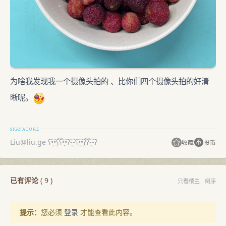
为啥我发现我一个摄像头拍的 、比你们四个摄像头拍的好清
晰呢。
Liu@liu.ge
ʕ•̫͡•ʕ̫͡ʕ•͓͡•ʔ-̫͡-ʕ•̫͡•ʔ̫͡ʔ-̫͡-ʔ
收藏
投币
已有评论
(
9
)
只看楼主
倒序
提示：
您必须
登录
才能查看此内容。