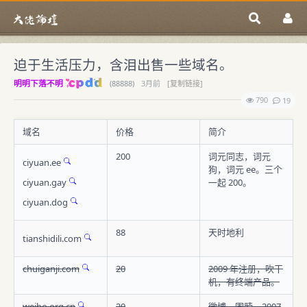
迫于生活压力，含泪出售一些域名。
明明下落不明
(
88888)
3月前
[复制链接]
790
19
域名
价格
简介
200
词元同志，词元
ciyuan.ee
狗，词元 ee。三个
ciyuan.gay
一起 200。
ciyuan.dog
88
天时地利
tianshidili.com
chuiganji.com
20
2009 年注册，吹干
机，有终端产品。
weibo.org.cn
20
微博，围脖。2007