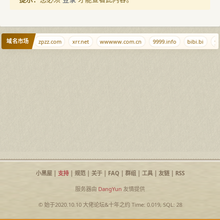
域名市场
arkdir.com
zpzz.com
xrr.net
wwwww.com.cn
9999.info
bibi.bi
yi
小黑屋
|
支持
|
规范
|
关于
|
FAQ
|
群组
|
工具
|
友链
|
RSS
服务器由
DangYun
友情提供
© 始于2020.10.10
大佬论坛
&
十年之约
Time: 0.019, SQL: 28