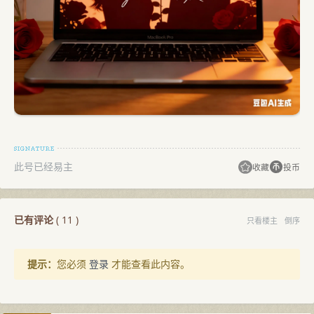
此号已经易主
收藏
投币
已有评论
(
11
)
只看楼主
倒序
提示：
您必须
登录
才能查看此内容。