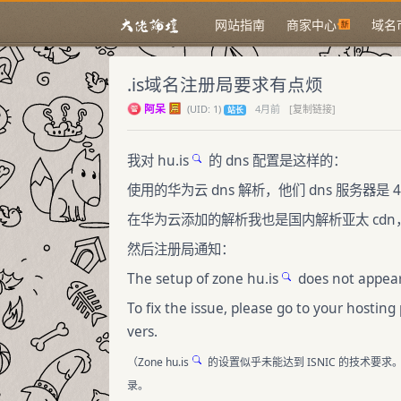
网站指南
商家中心
域名
.is域名注册局要求有点烦
阿呆
(
UID:
1)
4月前
[复制链接]
站长
我对
hu.is
的 dns 配置是这样的：
使用的华为云 dns 解析，他们 dns 服务器
在华为云添加的解析我也是国内解析亚太 cdn，
然后注册局通知：
The setup of zone
hu.is
does not appear
To fix the issue, please go to your hostin
vers.
（Zone
hu.is
的设置似乎未能达到 ISNIC 的技术要求
录。