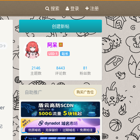
搜索
登录
注册
创建新帖
阿呆
9
UID:1
站长
2146
8443
81
主题数
评论数
粉丝数
自助推广
购买广告位
ser
记