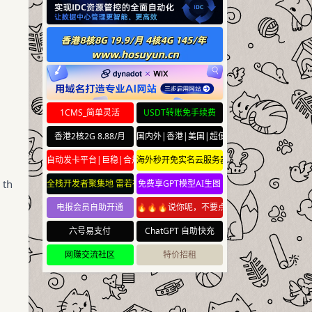
1CMS_简单灵活
USDT转账免手续费
香港2核2G 8.88/月
国内外|香港|美国|超便宜云服务器
自动发卡平台|巨稳|合规
海外秒开免实名云服务器
 th
全栈开发者聚集地 雷若社区 leiruo.com
免费享GPT模型AI生图
电报会员自助开通
🔥🔥🔥说你呢，不要点🔥🔥🔥
六号易支付
ChatGPT 自助快充
网赚交流社区
特价招租