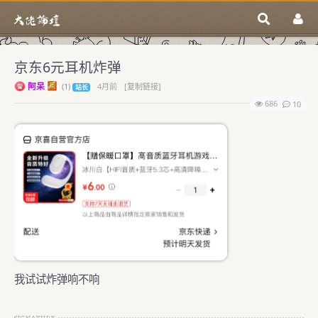
京东6元耳机炸弹
阿呆
(
1)
4月前
[复制链接]
站长
686
10
我试试炸弹响不响