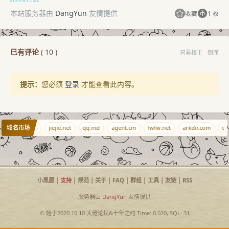
本站服务器由
DangYun
友情提供
收藏
1 枚
已有评论
(
10
)
只看楼主
倒序
提示：
您必须
登录
才能查看此内容。
域名市场
ws
0l6.com
jiejie.net
qq.md
agent.cm
fwfw.net
arkdir.com
qjq
小黑屋
|
支持
|
规范
|
关于
|
FAQ
|
群组
|
工具
|
友链
|
RSS
服务器由
DangYun
友情提供
© 始于2020.10.10
大佬论坛
&
十年之约
Time: 0.020, SQL: 31