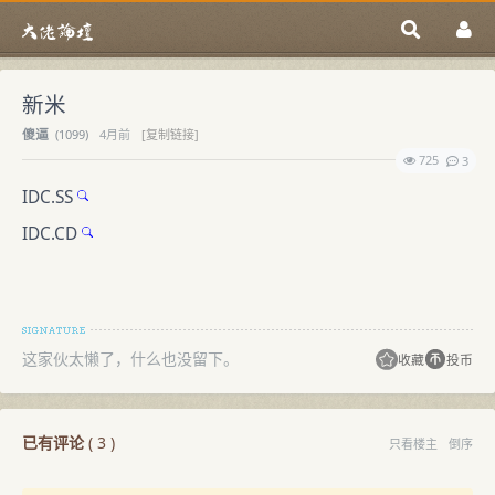
新米
傻逼
(
1099)
4月前
[复制链接]
725
3
IDC.SS
IDC.CD
这家伙太懒了，什么也没留下。
收藏
投币
已有评论
(
3
)
只看楼主
倒序