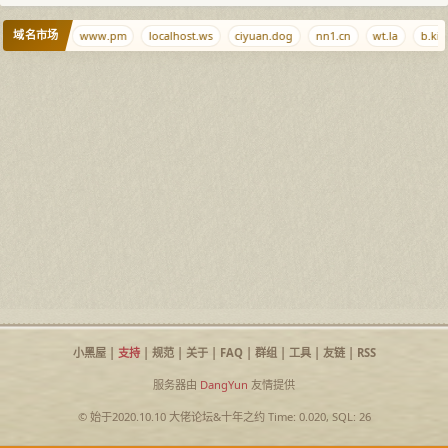
域名市场
zhuti.com
www.pm
localhost.ws
ciyuan.dog
nn1.cn
wt.la
b.kiwi
小黑屋
|
支持
|
规范
|
关于
|
FAQ
|
群组
|
工具
|
友链
|
RSS
服务器由
DangYun
友情提供
© 始于2020.10.10
大佬论坛
&
十年之约
Time: 0.020, SQL: 26