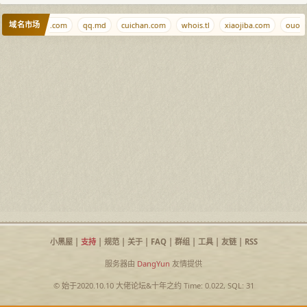
域名市场
e.cn
hhwh.com
qq.md
cuichan.com
whois.tl
xiaojiba.com
ouou.
小黑屋
|
支持
|
规范
|
关于
|
FAQ
|
群组
|
工具
|
友链
|
RSS
服务器由
DangYun
友情提供
© 始于2020.10.10
大佬论坛
&
十年之约
Time: 0.022, SQL: 31