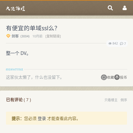
有便宜的单域ssl么？
剑客
(
3004)
10月前
[复制链接]
842
7
整一个 DV。
这家伙太懒了，什么也没留下。
收藏
投币
已有评论
(
7
)
只看楼主
倒序
提示：
您必须
登录
才能查看此内容。