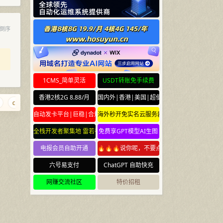
倒序
1CMS_简单灵活
USDT转账免手续费
香港2核2G 8.88/月
国内外|香港|美国|超便宜云服务器
ciyuan.ee
caonidie.com
878.info
xiangyao.com
lll.news
ww
自动发卡平台|巨稳|合规
海外秒开免实名云服务器
全栈开发者聚集地 雷若社区 leiruo.com
免费享GPT模型AI生图
电报会员自助开通
🔥🔥🔥说你呢，不要点🔥🔥🔥
六号易支付
ChatGPT 自助快充
网赚交流社区
特价招租