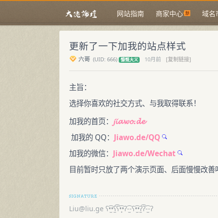
网站指南
商家中心
域名
更新了一下加我的站点样式
六哥
(
UID:
666)
10月前
[复制链接]
慷慨大义
主旨：
选择你喜欢的社交方式、与我取得联系！
𝓳𝓲𝓪𝔀𝓸.𝓭𝓮
加我的首页：
加我的 QQ：
Jiawo.de/QQ
加我的微信：
Jiawo.de/Wechat
目前暂时只放了两个演示页面、后面慢慢改善
Liu@liu.ge
ʕ•̫͡•ʕ̫͡ʕ•͓͡•ʔ-̫͡-ʕ•̫͡•ʔ̫͡ʔ-̫͡-ʔ