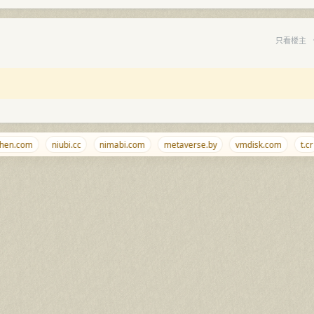
只看楼主
en.com
niubi.cc
nimabi.com
metaverse.by
vmdisk.com
t.cr