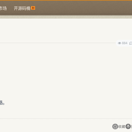
市场
开源码桶
884
咯。
收藏