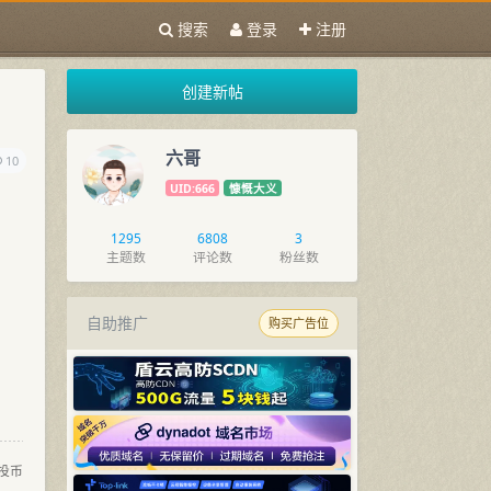
搜索
登录
注册
创建新帖
六哥
10
UID:666
慷慨大义
1295
6808
3
主题数
评论数
粉丝数
自助推广
购买广告位
投币