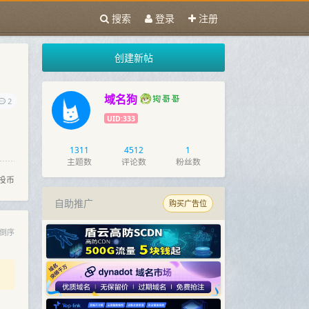
搜索
登录
注册
创建新帖
域名狗
2
UID:333
1311
4512
1
主题数
评论数
粉丝数
投币
自助推广
购买广告位
倒序