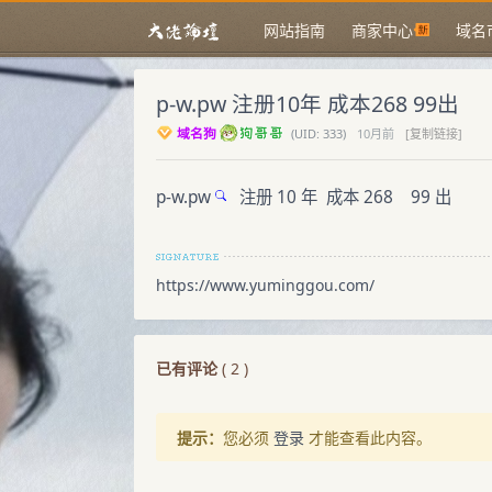
网站指南
商家中心
域名
p-w.pw 注册10年 成本268 99出
域名狗
(
UID:
333)
10月前
[复制链接]
p-w.pw
注册 10 年 成本 268 99 出
https://www.yuminggou.com/
已有评论
(
2
)
提示：
您必须
登录
才能查看此内容。