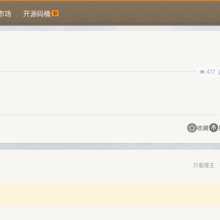
市场
开源码桶
477
收藏
只看楼主