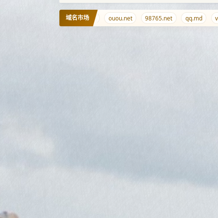
域名市场
nb.ci
9.wales
878.info
ouou.net
98765.net
qq.md
vm