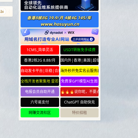
jiejie.net
tiaoqi.com
35203.com
cuichan.com
gmbh.gmbh
1CMS_简单灵活
USDT转账免手续费
香港2核2G 8.88/月
国内外|香港|美国|超便宜云服务器
自动发卡平台|巨稳|合规
海外秒开免实名云服务器
全栈开发者聚集地 雷若社区 leiruo.com
免费享GPT模型AI生图
电报会员自助开通
🔥🔥🔥说你呢，不要点🔥🔥🔥
六号易支付
ChatGPT 自助快充
网赚交流社区
特价招租