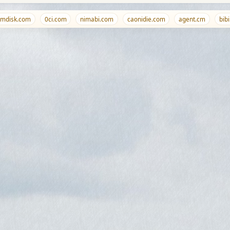
disk.com
0ci.com
nimabi.com
caonidie.com
agent.cm
bibi.bi