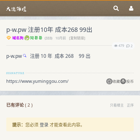
p-w.pw 注册10年 成本268 99出
域名狗
(
333)
10月前
[复制链接]
479
2
p-w.pw
注册 10 年 成本 268 99 出
https://www.yuminggou.com/
收藏
投币
已有评论
(
2
)
只看楼主
正序
提示：
您必须
登录
才能查看此内容。