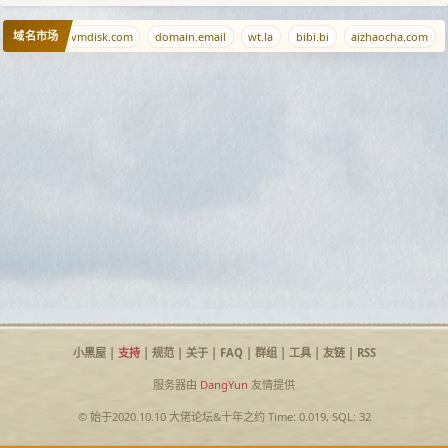
域名市场
habi.com
vmdisk.com
domain.email
wt.la
bibi.bi
aizhaocha.com
小黑屋
|
支持
|
规范
|
关于
|
FAQ
|
群组
|
工具
|
友链
|
RSS
服务器由
DangYun
友情提供
© 始于2020.10.10
大佬论坛
&
十年之约
Time: 0.019, SQL: 32