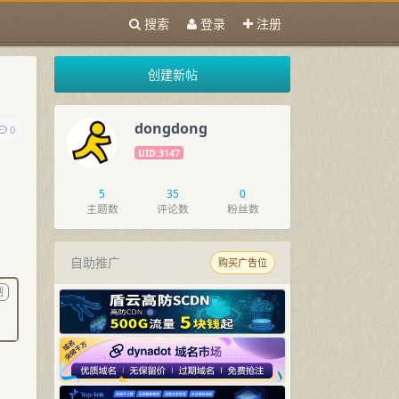
搜索
登录
注册
创建新帖
dongdong
0
UID:3147
5
35
0
主题数
评论数
粉丝数
自助推广
购买广告位
制