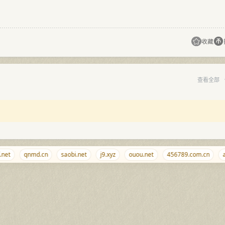
收藏
查看全部
et
qnmd.cn
saobi.net
j9.xyz
ouou.net
456789.com.cn
ag