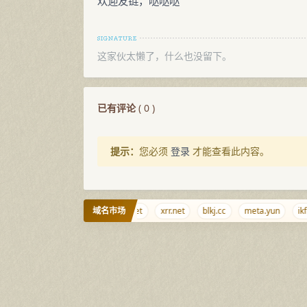
欢迎友链，哒哒哒
这家伙太懒了，什么也没留下。
已有评论
(
0
)
提示：
您必须
登录
才能查看此内容。
域名市场
m.cd
zlsf.com
qjqj.net
xrr.net
blkj.cc
meta.yun
ikf.n