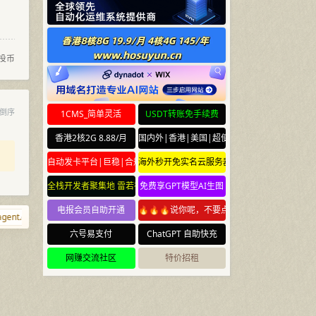
投币
倒序
1CMS_简单灵活
USDT转账免手续费
香港2核2G 8.88/月
国内外|香港|美国|超便宜云服务器
自动发卡平台|巨稳|合规
海外秒开免实名云服务器
全栈开发者聚集地 雷若社区 leiruo.com
免费享GPT模型AI生图
电报会员自助开通
🔥🔥🔥说你呢，不要点🔥🔥🔥
ent.cm
g.cr
caonidie.com
123456.si
hhwh.com
shabi.net
六号易支付
ChatGPT 自助快充
网赚交流社区
特价招租