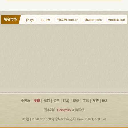
域名市场
www.pm
j9.xyz
qu.pw
456789.com.cn
shaobi.com
vmdisk.com
小黑屋
|
支持
|
规范
|
关于
|
FAQ
|
群组
|
工具
|
友链
|
RSS
服务器由
DangYun
友情提供
© 始于2020.10.10
大佬论坛
&
十年之约
Time: 0.021, SQL: 28