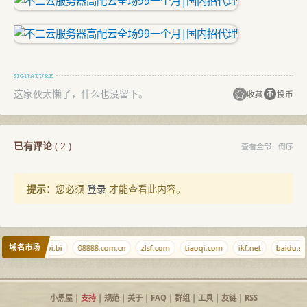
这家伙太懒了，什么也没留下。
收藏
投币
已有评论
(
2
)
查看全部
倒序
提示：
您必须
登录
才能查看此内容。
域名市场
oliu.cn
bibi.bi
08888.com.cn
zlsf.com
tiaoqi.com
ikf.net
baidu.sb
小黑屋
|
支持
|
规范
|
关于
|
FAQ
|
群组
|
工具
|
友链
|
RSS