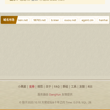
域名市场
v.dog
haimen.net
98765.net
b.kiwi
ouou.net
agent.cm
hanhaixi
小黑屋
|
支持
|
规范
|
关于
|
FAQ
|
群组
|
工具
|
友链
|
RSS
服务器由
DangYun
友情提供
© 始于2020.10.10
大佬论坛
&
十年之约
Time: 0.018, SQL: 28