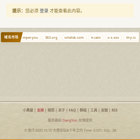
提示：
您必须
登录
才能查看此内容。
域名市场
cpu.re
pamper.you
363.org
vmdisk.com
π.cam
x-x.xxx
tlry.cc
小黑屋
|
支持
|
规范
|
关于
|
FAQ
|
群组
|
工具
|
友链
|
RSS
服务器由
DangYun
友情提供
© 始于2020.10.10
大佬论坛
&
十年之约
Time: 0.021, SQL: 28