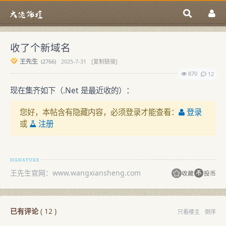
收了个新域名
王先生
(
2766)
2025-7-31
[复制链接]
870
12
现在集齐如下（.Net 是最近收的）：
您好，本帖含有隐藏内容，必须登录才能查看：
登录
或
注册
王先生官网：www.wangxiansheng.com
收藏
投币
已有评论
(
12
)
只看楼主
倒序