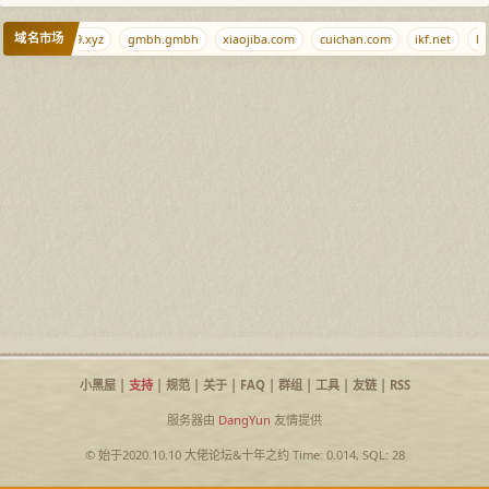
域名市场
xrr.net
j9.xyz
gmbh.gmbh
xiaojiba.com
cuichan.com
ikf.net
loc
小黑屋
|
支持
|
规范
|
关于
|
FAQ
|
群组
|
工具
|
友链
|
RSS
服务器由
DangYun
友情提供
© 始于2020.10.10
大佬论坛
&
十年之约
Time: 0.014, SQL: 28