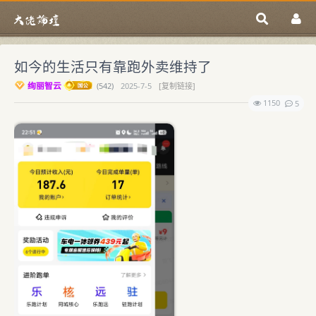
如今的生活只有靠跑外卖维持了
绚丽智云
(
542)
2025-7-5
[复制链接]
1150
5